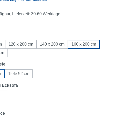
fügbar, Lieferzeit: 30-60 Werktage
ählen
m
120 x 200 cm
140 x 200 cm
160 x 200 cm
 cm
auswählen
efe
m
Tiefe 52 cm
auswählen
g Ecksofa
links
Ecksofa rechts
auswählen
ice