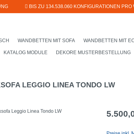
UNG
BIS ZU 134.538.060 KONFIGURATIONEN PRO
SCH
WANDBETTEN MIT SOFA
WANDBETTEN MIT E
KATALOG MODULE
DEKORE MUSTERBESTELLUNG
SOFA LEGGIO LINEA TONDO LW
Regulärer Pr
5.500,
Preise inkl.