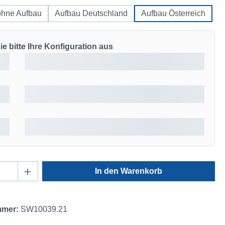
ohne Aufbau
Aufbau Deutschland
Aufbau Österreich
e bitte Ihre Konfiguration aus
Anzahl: Gib den gewünschten Wert ein oder
In den Warenkorb
mmer:
SW10039.21