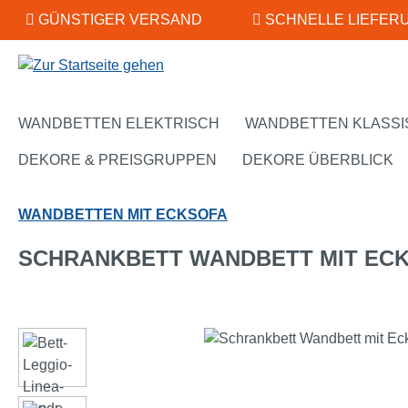
GÜNSTIGER VERSAND
SCHNELLE LIEFER
m Hauptinhalt springen
Zur Suche springen
Zur Hauptnavigation springen
WANDBETTEN ELEKTRISCH
WANDBETTEN KLASSI
DEKORE & PREISGRUPPEN
DEKORE ÜBERBLICK
WANDBETTEN MIT ECKSOFA
SCHRANKBETT WANDBETT MIT ECK
Bildergalerie überspringen