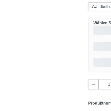
Wandbett 
Wählen Si
Produkt 
Produktnu