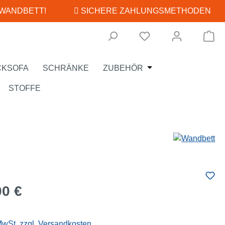
 WANDBETT!
SICHERE ZAHLUNGSMETHODEN
Wa
Öffne oder Schließe
CKSOFA
SCHRÄNKE
ZUBEHÖR
STOFFE
eis:
00 €
 MwSt. zzgl. Versandkosten