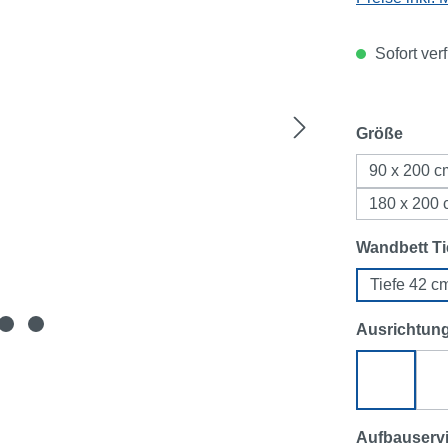
Sofort ver
ausw
Größe
90 x 200 c
180 x 200
Wandbett Ti
Tiefe 42 c
Ausrichtun
Ecksofa 
Aufbauserv