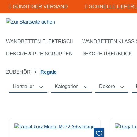
GÜNSTIGER VERSAND
SCHNELLE LIEFER
m Hauptinhalt springen
Zur Suche springen
Zur Hauptnavigation springen
WANDBETTEN ELEKTRISCH
WANDBETTEN KLASSI
DEKORE & PREISGRUPPEN
DEKORE ÜBERBLICK
ZUBEHÖR
Regale
Hersteller
Kategorien
Dekore