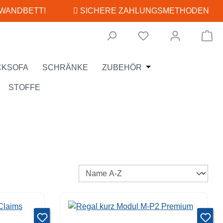
 WANDBETT!
SICHERE ZAHLUNGSMETHODEN
Wa
Öffne oder Schließe
CKSOFA
SCHRÄNKE
ZUBEHÖR
STOFFE