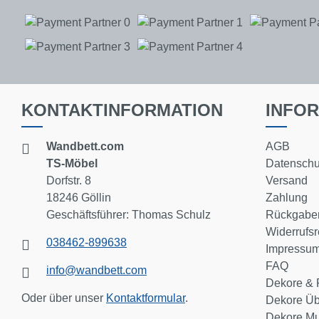
KONTAKTINFORMATION
INFO
Wandbett.com
AGB
TS-Möbel
Datenschu
Dorfstr. 8
Versand
18246 Göllin
Zahlung
Geschäftsführer: Thomas Schulz
Rückgaber
Widerrufsr
038462-899638
Impressu
FAQ
info@wandbett.com
Dekore & 
Oder über unser
Kontaktformular
.
Dekore Üb
Dekore Mu