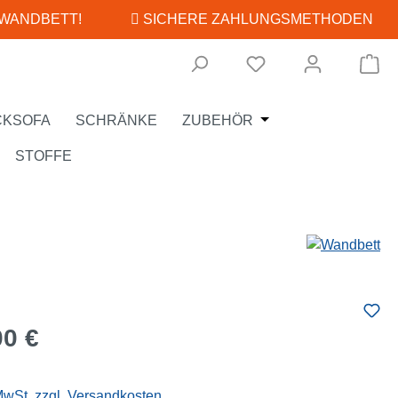
 WANDBETT!
SICHERE ZAHLUNGSMETHODEN
Wa
Öffne oder Schließe
CKSOFA
SCHRÄNKE
ZUBEHÖR
STOFFE
eis:
00 €
 MwSt. zzgl. Versandkosten