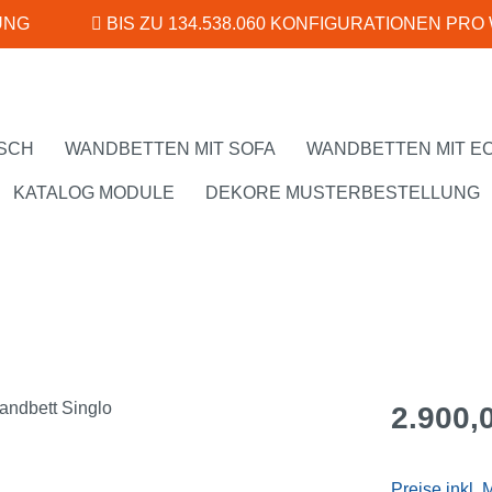
UNG
BIS ZU 134.538.060 KONFIGURATIONEN PRO
SCH
WANDBETTEN MIT SOFA
WANDBETTEN MIT E
KATALOG MODULE
DEKORE MUSTERBESTELLUNG
Regulärer Pr
2.900,
Preise inkl.