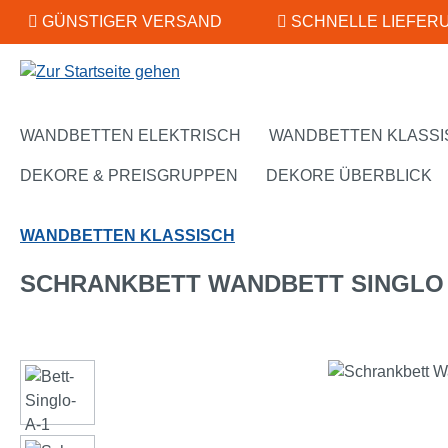
GÜNSTIGER VERSAND
SCHNELLE LIEFER
m Hauptinhalt springen
Zur Suche springen
Zur Hauptnavigation springen
WANDBETTEN ELEKTRISCH
WANDBETTEN KLASSI
DEKORE & PREISGRUPPEN
DEKORE ÜBERBLICK
WANDBETTEN KLASSISCH
SCHRANKBETT WANDBETT SINGLO
Bildergalerie überspringen