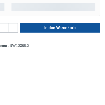
Anzahl: Gib den gewünschten Wert ein oder
In den Warenkorb
mmer:
SW10069.3