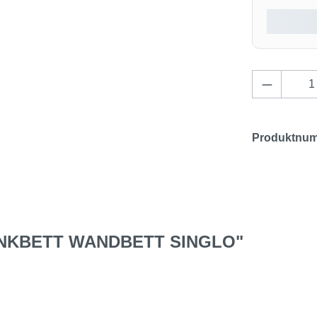
Produkt 
Produktnu
NKBETT WANDBETT SINGLO"