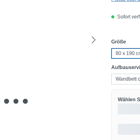
Sofort ver
ausw
Größe
80 x 190 
Aufbauserv
Wandbett 
Wählen Si