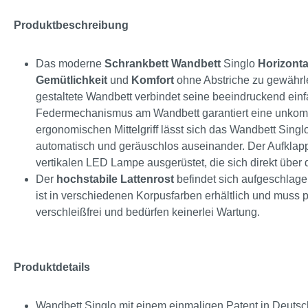
Produktbeschreibung
Das moderne
Schrankbett
Wandbett
Singlo
Horizonta
Gemütlichkeit
und
Komfort
ohne Abstriche zu gewährl
gestaltete Wandbett verbindet seine beeindruckend einf
Federmechanismus am Wandbett garantiert eine unkompli
ergonomischen Mittelgriff lässt sich das Wandbett Singl
automatisch und geräuschlos auseinander. Der Aufklapp
vertikalen LED Lampe ausgerüstet, die sich direkt über
Der
hochstabile
Lattenrost
befindet sich aufgeschlage
ist in verschiedenen Korpusfarben erhältlich und muss
verschleißfrei und bedürfen keinerlei Wartung.
Produktdetails
Wandbett Singlo mit einem einmaligen Patent in Deutsc