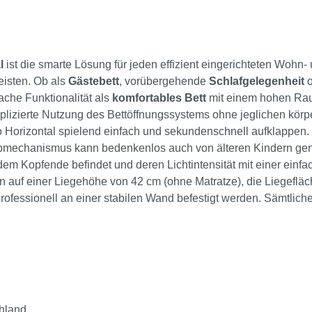
l
ist die smarte Lösung für jeden effizient eingerichteten Wohn-
eisten. Ob als
Gästebett
, vorübergehende
Schlafgelegenheit
o
ache Funktionalität als
komfortables
Bett
mit einem hohen Raum
zierte Nutzung des Bettöffnungssystems ohne jeglichen körper
o Horizontal spielend einfach und sekundenschnell aufklappen. 
mechanismus kann bedenkenlos auch von älteren Kindern genutz
 dem Kopfende befindet und deren Lichtintensität mit einer ein
n auf einer Liegehöhe von 42 cm (ohne Matratze), die Liegefläc
 professionell an einer stabilen Wand befestigt werden. Sämtl
hland.