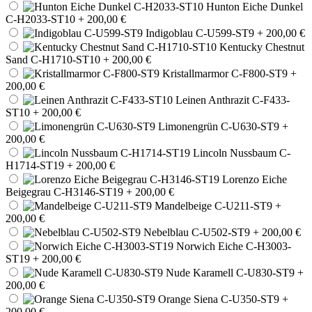
Hunton Eiche Dunkel
C-H2033-ST10
+ 200,00 €
Indigoblau C-U599-ST9
+ 200,00 €
Kentucky Chestnut
Sand C-H1710-ST10
+ 200,00 €
Kristallmarmor C-F800-ST9
+
200,00 €
Leinen Anthrazit C-F433-
ST10
+ 200,00 €
Limonengrün C-U630-ST9
+
200,00 €
Lincoln Nussbaum C-
H1714-ST19
+ 200,00 €
Lorenzo Eiche
Beigegrau C-H3146-ST19
+ 200,00 €
Mandelbeige C-U211-ST9
+
200,00 €
Nebelblau C-U502-ST9
+ 200,00 €
Norwich Eiche C-H3003-
ST19
+ 200,00 €
Nude Karamell C-U830-ST9
+
200,00 €
Orange Siena C-U350-ST9
+
200,00 €