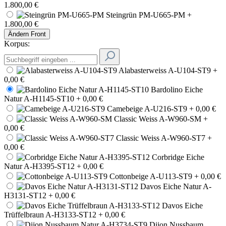
1.800,00 €
Steingrün PM-U665-PM
+
1.800,00 €
Ändern
Front
Korpus:
Alabasterweiss A-U104-ST9
+
0,00 €
Bardolino Eiche
Natur A-H1145-ST10
+ 0,00 €
Camebeige A-U216-ST9
+ 0,00 €
Classic Weiss A-W960-SM
+
0,00 €
Classic Weiss A-W960-ST7
+
0,00 €
Corbridge Eiche
Natur A-H3395-ST12
+ 0,00 €
Cottonbeige A-U113-ST9
+ 0,00 €
Davos Eiche Natur A-
H3131-ST12
+ 0,00 €
Davos Eiche
Trüffelbraun A-H3133-ST12
+ 0,00 €
Dijon Nussbaum