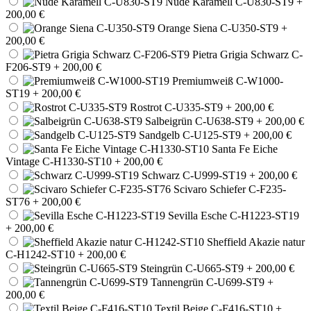
Nude Karamell C-U830-ST9
+
200,00 €
Orange Siena C-U350-ST9
+
200,00 €
Pietra Grigia Schwarz C-
F206-ST9
+ 200,00 €
Premiumweiß C-W1000-
ST19
+ 200,00 €
Rostrot C-U335-ST9
+ 200,00 €
Salbeigrün C-U638-ST9
+ 200,00 €
Sandgelb C-U125-ST9
+ 200,00 €
Santa Fe Eiche
Vintage C-H1330-ST10
+ 200,00 €
Schwarz C-U999-ST19
+ 200,00 €
Scivaro Schiefer C-F235-
ST76
+ 200,00 €
Sevilla Esche C-H1223-ST19
+ 200,00 €
Sheffield Akazie natur
C-H1242-ST10
+ 200,00 €
Steingrün C-U665-ST9
+ 200,00 €
Tannengrün C-U699-ST9
+
200,00 €
Textil Beige C-F416-ST10
+