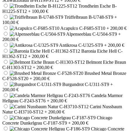
Schwarzbraun B-H1199-ST12
+ 100,00 €
Trondheim Esche B-
H1225-ST12
+ 100,00 €
Trüffelbraun B-U748-ST9
+
100,00 €
Acapulco C-F685-ST10
+ 200,00 €
Alpenseeblau C-U504-ST9
+
200,00 €
Antikrosa C-U325-ST9
+ 200,00 €
Baronia Eiche Hell C-
H1362-ST12
+ 200,00 €
Belmont Eiche Braun
C-H1303-ST12
+ 200,00 €
Brushed Metal Bronze
C-F528-ST20
+ 200,00 €
Burgundrot C-U311-ST9
+
200,00 €
Candela Marmor
Hellgrau C-F243-ST76
+ 200,00 €
Carini Nussbaum
Natur C-H3710-ST12
+ 200,00 €
Chicago
Concrete Dunkelgrau C-F187-ST9
+ 200,00 €
Chicago Concrete