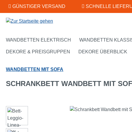
GÜNSTIGER VERSAND
SCHNELLE LIEFER
m Hauptinhalt springen
Zur Suche springen
Zur Hauptnavigation springen
WANDBETTEN ELEKTRISCH
WANDBETTEN KLASSI
DEKORE & PREISGRUPPEN
DEKORE ÜBERBLICK
WANDBETTEN MIT SOFA
SCHRANKBETT WANDBETT MIT SOFA
Bildergalerie überspringen