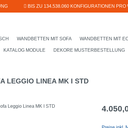
UNG
BIS ZU 134.538.060 KONFIGURATIONEN PRO
SCH
WANDBETTEN MIT SOFA
WANDBETTEN MIT E
KATALOG MODULE
DEKORE MUSTERBESTELLUNG
 LEGGIO LINEA MK I STD
Regulärer Pr
4.050,
Preise inkl.