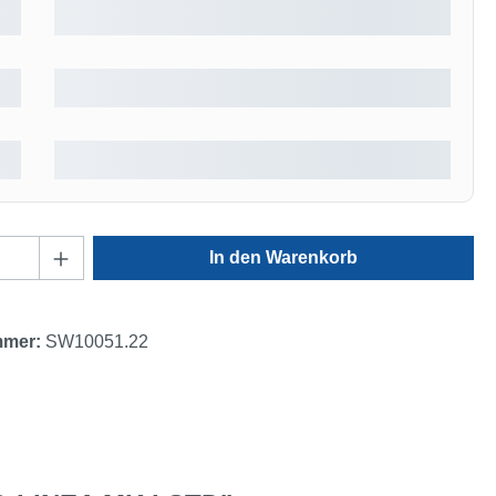
Anzahl: Gib den gewünschten Wert ein oder
In den Warenkorb
mmer:
SW10051.22