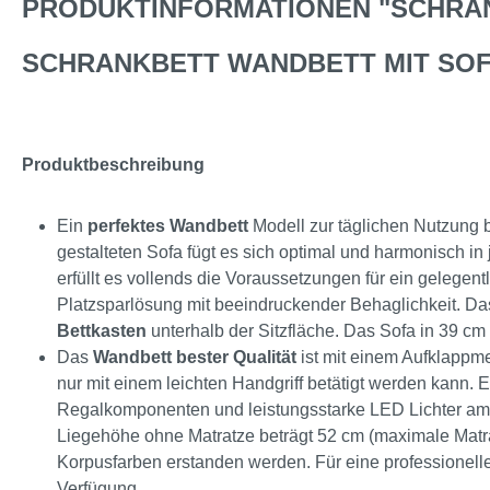
PRODUKTINFORMATIONEN "SCHRANK
SCHRANKBETT WANDBETT MIT SOFA
Produktbeschreibung
Ein
perfektes Wandbett
Modell zur täglichen Nutzung 
gestalteten Sofa fügt es sich optimal und harmonisch in
erfüllt es vollends die Voraussetzungen für ein gelegent
Platzsparlösung mit beeindruckender Behaglichkeit. D
Bettkasten
unterhalb der Sitzfläche. Das Sofa in 39 cm
Das
Wandbett bester Qualität
ist mit einem Aufklappm
nur mit einem leichten Handgriff betätigt werden kann. 
Regalkomponenten und leistungsstarke LED Lichter a
Liegehöhe ohne Matratze beträgt 52 cm (maximale Matra
Korpusfarben erstanden werden. Für eine professionel
Verfügung.