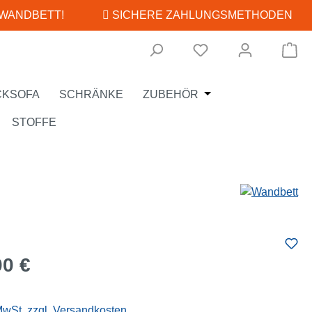
 WANDBETT!
SICHERE ZAHLUNGSMETHODEN
Wa
Öffne oder Schließe
CKSOFA
SCHRÄNKE
ZUBEHÖR
STOFFE
eis:
00 €
 MwSt. zzgl. Versandkosten