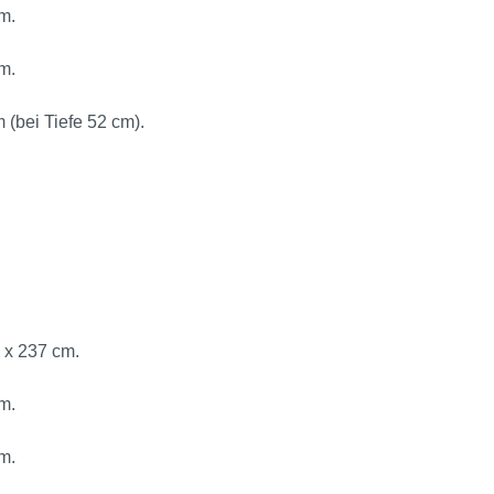
m.
m.
 (bei Tiefe 52 cm).
 x 237 cm.
m.
m.