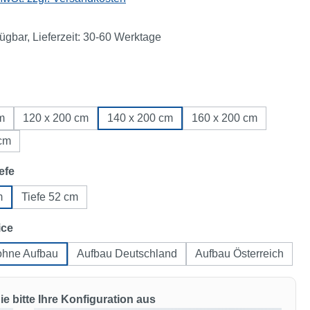
fügbar, Lieferzeit: 30-60 Werktage
ählen
m
120 x 200 cm
140 x 200 cm
160 x 200 cm
 cm
auswählen
efe
m
Tiefe 52 cm
auswählen
ice
ohne Aufbau
Aufbau Deutschland
Aufbau Österreich
e bitte Ihre Konfiguration aus