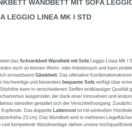
BETT WANDBETT MIT SOFA LEGGIO 
 LEGGIO LINEA MK I STD
bietet das
Schrankbett Wandbett mit Sofa
Leggio Linea MK I 
 jeden noch so kleinen Wohn- oder Arbeitsraum und kann problem
lich einsetzbares
Gästebett
. Das ultimative Kombinationskonzept
as hochwertige und besonders
bequeme Sofa
verfügt über eine
 Sitzhöhe kann in verschiedenen Stoffen erstklassiger Qualität
echanismus ausgerüstet, der dank einer innovativen und leistu
Ebenso stressfrei gestaltet sich der Verschließvorgang. Zusätzl
m Kopfende. Das doppelte
Lattenrost
ist mit wertvollen Holzfede
tzenhöhe 23 cm). Das Wandbett wird in mehreren Liegeflächeng
le und kompetente Wandmontage stehen unsere hochqualifiziert