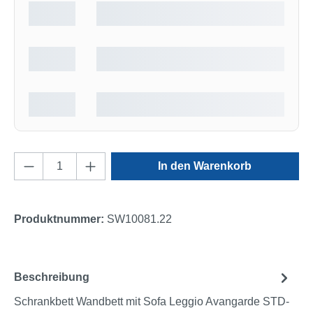
Produkt Anzahl: Gib den gewünschten Wert e
In den Warenkorb
Produktnummer:
SW10081.22
Beschreibung
Schrankbett Wandbett mit Sofa Leggio Avangarde STD-