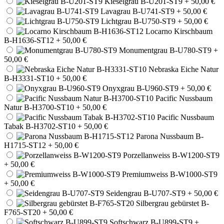
Kieselgrau B-U201-ST9
+ 50,00 €
Lavagrau B-U741-ST9
+ 50,00 €
Lichtgrau B-U750-ST9
+ 50,00 €
Locarno Kirschbaum
B-H1636-ST12
+ 50,00 €
Monumentgrau B-U780-ST9
+
50,00 €
Nebraska Eiche Natur
B-H3331-ST10
+ 50,00 €
Onyxgrau B-U960-ST9
+ 50,00 €
Pacific Nussbaum
Natur B-H3700-ST10
+ 50,00 €
Pacific Nussbaum
Tabak B-H3702-ST10
+ 50,00 €
Parona Nussbaum B-
H1715-ST12
+ 50,00 €
Porzellanweiss B-W1200-ST9
+ 50,00 €
Premiumweiss B-W1000-ST9
+ 50,00 €
Seidengrau B-U707-ST9
+ 50,00 €
Silbergrau gebürstet B-
F765-ST20
+ 50,00 €
Softschwarz B-U899-ST9
+