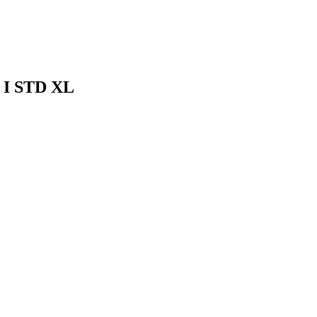
K I STD XL