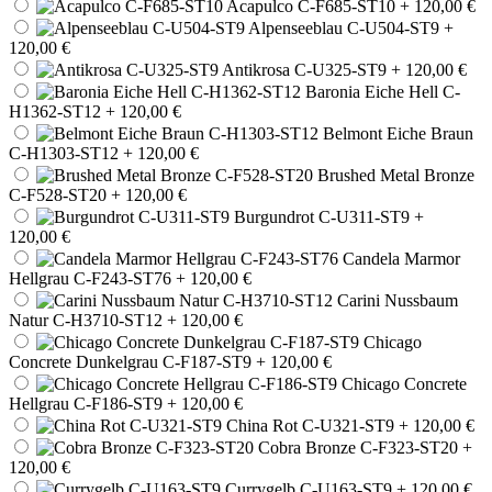
Acapulco C-F685-ST10
+ 120,00 €
Alpenseeblau C-U504-ST9
+
120,00 €
Antikrosa C-U325-ST9
+ 120,00 €
Baronia Eiche Hell C-
H1362-ST12
+ 120,00 €
Belmont Eiche Braun
C-H1303-ST12
+ 120,00 €
Brushed Metal Bronze
C-F528-ST20
+ 120,00 €
Burgundrot C-U311-ST9
+
120,00 €
Candela Marmor
Hellgrau C-F243-ST76
+ 120,00 €
Carini Nussbaum
Natur C-H3710-ST12
+ 120,00 €
Chicago
Concrete Dunkelgrau C-F187-ST9
+ 120,00 €
Chicago Concrete
Hellgrau C-F186-ST9
+ 120,00 €
China Rot C-U321-ST9
+ 120,00 €
Cobra Bronze C-F323-ST20
+
120,00 €
Currygelb C-U163-ST9
+ 120,00 €