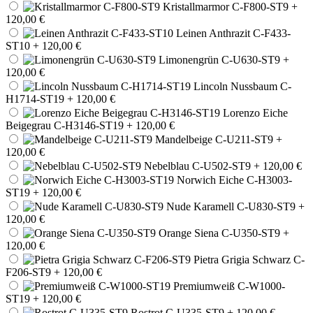
Kristallmarmor C-F800-ST9
+
120,00 €
Leinen Anthrazit C-F433-
ST10
+ 120,00 €
Limonengrün C-U630-ST9
+
120,00 €
Lincoln Nussbaum C-
H1714-ST19
+ 120,00 €
Lorenzo Eiche
Beigegrau C-H3146-ST19
+ 120,00 €
Mandelbeige C-U211-ST9
+
120,00 €
Nebelblau C-U502-ST9
+ 120,00 €
Norwich Eiche C-H3003-
ST19
+ 120,00 €
Nude Karamell C-U830-ST9
+
120,00 €
Orange Siena C-U350-ST9
+
120,00 €
Pietra Grigia Schwarz C-
F206-ST9
+ 120,00 €
Premiumweiß C-W1000-
ST19
+ 120,00 €
Rostrot C-U335-ST9
+ 120,00 €