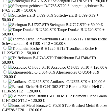
Seidengrau B-U707-ST9
+ 50,00 €
Silbergrau gebürstet B-
F765-ST20
+ 50,00 €
Softschwarz B-U899-ST9
+
50,00 €
Steingrau B-U727-ST9
+ 50,00 €
Taupe Dunkel B-U740-ST9
+
50,00 €
Thermo Eiche
Schwarzbraun B-H1199-ST12
+ 50,00 €
Trondheim Esche B-
H1225-ST12
+ 50,00 €
Trüffelbraun B-U748-ST9
+
50,00 €
Acapulco C-F685-ST10
+ 120,00 €
Alpenseeblau C-U504-ST9
+
120,00 €
Antikrosa C-U325-ST9
+ 120,00 €
Baronia Eiche Hell C-
H1362-ST12
+ 120,00 €
Belmont Eiche Braun
C-H1303-ST12
+ 120,00 €
Brushed Metal Bronze
C-F528-ST20
+ 120,00 €