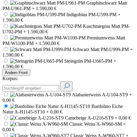
Graphitschwarz Matt
PM-U961-PM
+ 1.590,00 €
Indigoblau PM-U599-PM
+
1.590,00 €
Kaschmirgrau Matt PM-
U702-PM
+ 1.590,00 €
Premiumweiss Matt
PM-W1100-PM
+ 1.590,00 €
Schwarz Matt PM-U999-PM
+
1.590,00 €
Steingrün PM-U665-PM
+
1.590,00 €
Ändern
Front
Korpus:
Alabasterweiss A-U104-ST9
+
0,00 €
Bardolino Eiche
Natur A-H1145-ST10
+ 0,00 €
Camebeige A-U216-ST9
+ 0,00 €
Classic Weiss A-W960-SM
+
0,00 €
Classic Weiss A-W960-ST7
+