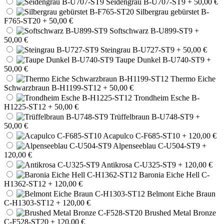
Seidengrau B-U707-ST9
+ 50,00 €
Silbergrau gebürstet B-
F765-ST20
+ 50,00 €
Softschwarz B-U899-ST9
+
50,00 €
Steingrau B-U727-ST9
+ 50,00 €
Taupe Dunkel B-U740-ST9
+
50,00 €
Thermo Eiche
Schwarzbraun B-H1199-ST12
+ 50,00 €
Trondheim Esche B-
H1225-ST12
+ 50,00 €
Trüffelbraun B-U748-ST9
+
50,00 €
Acapulco C-F685-ST10
+ 120,00 €
Alpenseeblau C-U504-ST9
+
120,00 €
Antikrosa C-U325-ST9
+ 120,00 €
Baronia Eiche Hell C-
H1362-ST12
+ 120,00 €
Belmont Eiche Braun
C-H1303-ST12
+ 120,00 €
Brushed Metal Bronze
C-F528-ST20
+ 120,00 €