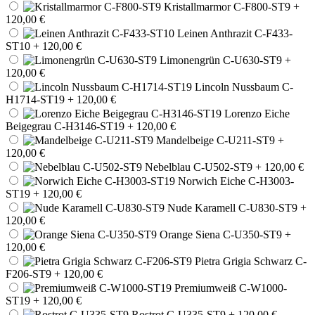
Kristallmarmor C-F800-ST9
+
120,00 €
Leinen Anthrazit C-F433-
ST10
+ 120,00 €
Limonengrün C-U630-ST9
+
120,00 €
Lincoln Nussbaum C-
H1714-ST19
+ 120,00 €
Lorenzo Eiche
Beigegrau C-H3146-ST19
+ 120,00 €
Mandelbeige C-U211-ST9
+
120,00 €
Nebelblau C-U502-ST9
+ 120,00 €
Norwich Eiche C-H3003-
ST19
+ 120,00 €
Nude Karamell C-U830-ST9
+
120,00 €
Orange Siena C-U350-ST9
+
120,00 €
Pietra Grigia Schwarz C-
F206-ST9
+ 120,00 €
Premiumweiß C-W1000-
ST19
+ 120,00 €
Rostrot C-U335-ST9
+ 120,00 €