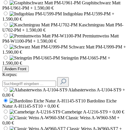
Graphitschwarz Matt
PM-U961-PM
+ 1.590,00 €
Indigoblau PM-U599-PM
+
1.590,00 €
Kaschmirgrau Matt PM-
U702-PM
+ 1.590,00 €
Premiumweiss Matt
PM-W1100-PM
+ 1.590,00 €
Schwarz Matt PM-U999-PM
+
1.590,00 €
Steingrün PM-U665-PM
+
1.590,00 €
Ändern
Front
Korpus:
Alabasterweiss A-U104-ST9
+
0,00 €
Bardolino Eiche
Natur A-H1145-ST10
+ 0,00 €
Camebeige A-U216-ST9
+ 0,00 €
Classic Weiss A-W960-SM
+
0,00 €
Classic Weiss A-W960-ST7
+