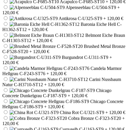
Acapulco C-F685-ST10
+ 120,00 €
Alpenseeblau C-U504-ST9
+
120,00 €
Antikrosa C-U325-ST9
+ 120,00 €
Baronia Eiche Hell C-
H1362-ST12
+ 120,00 €
Belmont Eiche Braun
C-H1303-ST12
+ 120,00 €
Brushed Metal Bronze
C-F528-ST20
+ 120,00 €
Burgundrot C-U311-ST9
+
120,00 €
Candela Marmor
Hellgrau C-F243-ST76
+ 120,00 €
Carini Nussbaum
Natur C-H3710-ST12
+ 120,00 €
Chicago
Concrete Dunkelgrau C-F187-ST9
+ 120,00 €
Chicago Concrete
Hellgrau C-F186-ST9
+ 120,00 €
China Rot C-U321-ST9
+ 120,00 €
Cobra Bronze C-F323-ST20
+
120,00 €
Currygelb C-U163-ST9
+ 120,00 €