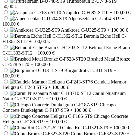
Trüffelbraun B-U748-ST9
+
50,00 €
Acapulco C-F685-ST10
+ 100,00 €
Alpenseeblau C-U504-ST9
+
100,00 €
Antikrosa C-U325-ST9
+ 100,00 €
Baronia Eiche Hell C-
H1362-ST12
+ 100,00 €
Belmont Eiche Braun
C-H1303-ST12
+ 100,00 €
Brushed Metal Bronze
C-F528-ST20
+ 100,00 €
Burgundrot C-U311-ST9
+
100,00 €
Candela Marmor
Hellgrau C-F243-ST76
+ 100,00 €
Carini Nussbaum
Natur C-H3710-ST12
+ 100,00 €
Chicago
Concrete Dunkelgrau C-F187-ST9
+ 100,00 €
Chicago Concrete
Hellgrau C-F186-ST9
+ 100,00 €
China Rot C-U321-ST9
+ 100,00 €
Cobra Bronze C-F323-ST20
+