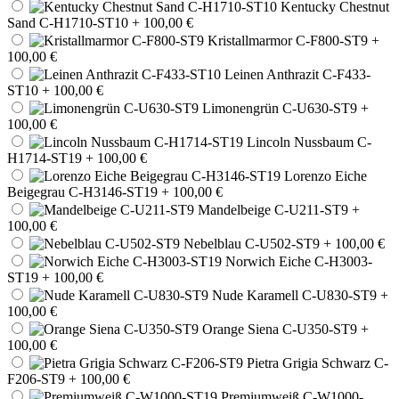
Kentucky Chestnut
Sand C-H1710-ST10
+ 100,00 €
Kristallmarmor C-F800-ST9
+
100,00 €
Leinen Anthrazit C-F433-
ST10
+ 100,00 €
Limonengrün C-U630-ST9
+
100,00 €
Lincoln Nussbaum C-
H1714-ST19
+ 100,00 €
Lorenzo Eiche
Beigegrau C-H3146-ST19
+ 100,00 €
Mandelbeige C-U211-ST9
+
100,00 €
Nebelblau C-U502-ST9
+ 100,00 €
Norwich Eiche C-H3003-
ST19
+ 100,00 €
Nude Karamell C-U830-ST9
+
100,00 €
Orange Siena C-U350-ST9
+
100,00 €
Pietra Grigia Schwarz C-
F206-ST9
+ 100,00 €
Premiumweiß C-W1000-