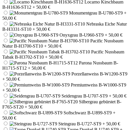
Locarno Kirschbaum
B-H1636-ST12
+ 50,00 €
Monumentgrau B-U780-ST9
+
50,00 €
Nebraska Eiche Natur
B-H3331-ST10
+ 50,00 €
Onyxgrau B-U960-ST9
+ 50,00 €
Pacific Nussbaum
Natur B-H3700-ST10
+ 50,00 €
Pacific Nussbaum
Tabak B-H3702-ST10
+ 50,00 €
Parona Nussbaum B-
H1715-ST12
+ 50,00 €
Porzellanweiss B-W1200-ST9
+ 50,00 €
Premiumweiss B-W1000-ST9
+ 50,00 €
Seidengrau B-U707-ST9
+ 50,00 €
Silbergrau gebürstet B-
F765-ST20
+ 50,00 €
Softschwarz B-U899-ST9
+
50,00 €
Steingrau B-U727-ST9
+ 50,00 €
Taupe Dunkel B-U740-ST9
+