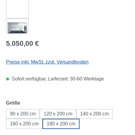
Regulärer Preis:
5.050,00 €
Preise inkl. MwSt. zzgl. Versandkosten
Sofort verfügbar, Lieferzeit: 30-60 Werktage
auswählen
Größe
90 x 200 cm
120 x 200 cm
140 x 200 cm
160 x 200 cm
180 x 200 cm