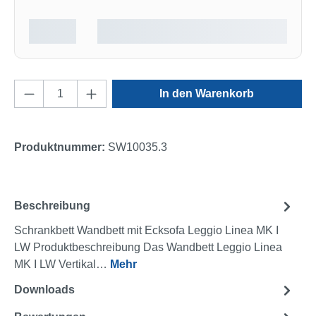
Produkt Anzahl: Gib den gewünschten Wert e
In den Warenkorb
Produktnummer:
SW10035.3
Beschreibung
Schrankbett Wandbett mit Ecksofa Leggio Linea MK I
LW Produktbeschreibung Das Wandbett Leggio Linea
MK I LW Vertikal…
Mehr
Downloads
2