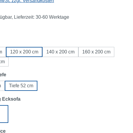
 MwSt. zzgl. Versandkosten
fügbar, Lieferzeit: 30-60 Werktage
ählen
m
120 x 200 cm
140 x 200 cm
160 x 200 cm
 cm
auswählen
efe
m
Tiefe 52 cm
auswählen
g Ecksofa
links
Ecksofa rechts
auswählen
ice