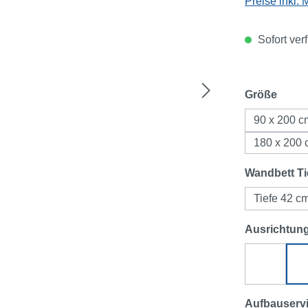
Preise inkl.
Sofort ver
ausw
Größe
90 x 200 c
180 x 200
Wandbett Ti
Tiefe 42 c
Ausrichtun
Ecksofa 
Aufbauserv