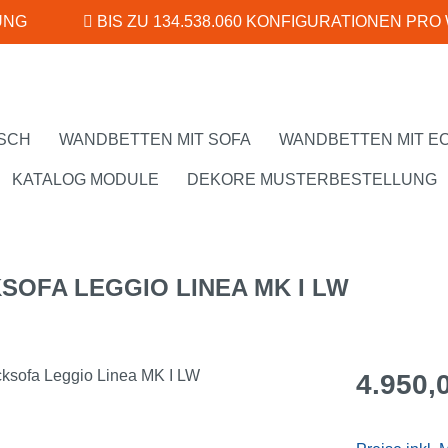
UNG
BIS ZU 134.538.060 KONFIGURATIONEN PRO
SCH
WANDBETTEN MIT SOFA
WANDBETTEN MIT E
KATALOG MODULE
DEKORE MUSTERBESTELLUNG
OFA LEGGIO LINEA MK I LW
Regulärer Pr
4.950,