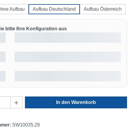
ohne Aufbau
Aufbau Deutschland
Aufbau Österreich
e bitte Ihre Konfiguration aus
Anzahl: Gib den gewünschten Wert ein oder
In den Warenkorb
mmer:
SW10035.29