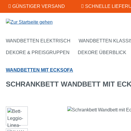
GÜNSTIGER VERSAND
SCHNELLE LIEFER
m Hauptinhalt springen
Zur Suche springen
Zur Hauptnavigation springen
WANDBETTEN ELEKTRISCH
WANDBETTEN KLASSI
DEKORE & PREISGRUPPEN
DEKORE ÜBERBLICK
WANDBETTEN MIT ECKSOFA
SCHRANKBETT WANDBETT MIT ECKS
Bildergalerie überspringen