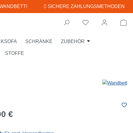
 WANDBETT!
SICHERE ZAHLUNGSMETHODEN
Wa
Öffne oder Schließe
CKSOFA
SCHRÄNKE
ZUBEHÖR
STOFFE
eis:
00 €