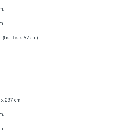
m.
m.
 (bei Tiefe 52 cm).
 x 237 cm.
m.
m.