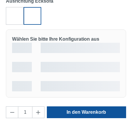
auswählen
Ausrichtung Ecksofa
Ecksofa links
Ecksofa rechts
Wählen Sie bitte Ihre Konfiguration aus
Produkt Anzahl: Gib den gewünschten Wert e
In den Warenkorb