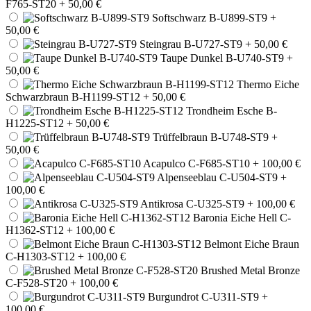
F765-ST20
+ 50,00 €
Softschwarz B-U899-ST9
+
50,00 €
Steingrau B-U727-ST9
+ 50,00 €
Taupe Dunkel B-U740-ST9
+
50,00 €
Thermo Eiche
Schwarzbraun B-H1199-ST12
+ 50,00 €
Trondheim Esche B-
H1225-ST12
+ 50,00 €
Trüffelbraun B-U748-ST9
+
50,00 €
Acapulco C-F685-ST10
+ 100,00 €
Alpenseeblau C-U504-ST9
+
100,00 €
Antikrosa C-U325-ST9
+ 100,00 €
Baronia Eiche Hell C-
H1362-ST12
+ 100,00 €
Belmont Eiche Braun
C-H1303-ST12
+ 100,00 €
Brushed Metal Bronze
C-F528-ST20
+ 100,00 €
Burgundrot C-U311-ST9
+
100,00 €