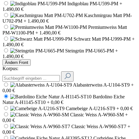
Indigoblau PM-U599-PM
+
1.490,00 €
Kaschmirgrau Matt PM-
U702-PM
+ 1.490,00 €
Premiumweiss Matt
PM-W1100-PM
+ 1.490,00 €
Schwarz Matt PM-U999-PM
+
1.490,00 €
Steingrün PM-U665-PM
+
1.490,00 €
Ändern
Front
Korpus:
Alabasterweiss A-U104-ST9
+
0,00 €
Bardolino Eiche
Natur A-H1145-ST10
+ 0,00 €
Camebeige A-U216-ST9
+ 0,00 €
Classic Weiss A-W960-SM
+
0,00 €
Classic Weiss A-W960-ST7
+
0,00 €
Corbridge Eiche