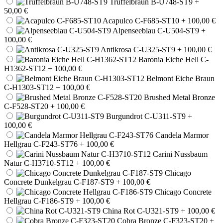
Trüffelbraun B-U748-ST9
+
50,00 €
Acapulco C-F685-ST10
+ 100,00 €
Alpenseeblau C-U504-ST9
+
100,00 €
Antikrosa C-U325-ST9
+ 100,00 €
Baronia Eiche Hell C-
H1362-ST12
+ 100,00 €
Belmont Eiche Braun
C-H1303-ST12
+ 100,00 €
Brushed Metal Bronze
C-F528-ST20
+ 100,00 €
Burgundrot C-U311-ST9
+
100,00 €
Candela Marmor
Hellgrau C-F243-ST76
+ 100,00 €
Carini Nussbaum
Natur C-H3710-ST12
+ 100,00 €
Chicago
Concrete Dunkelgrau C-F187-ST9
+ 100,00 €
Chicago Concrete
Hellgrau C-F186-ST9
+ 100,00 €
China Rot C-U321-ST9
+ 100,00 €
Cobra Bronze C-F323-ST20
+