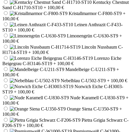
Kentucky Chestnut
Sand C-H1710-ST10
+ 100,00 €
Kristallmarmor C-F800-ST9
+
100,00 €
Leinen Anthrazit C-F433-
ST10
+ 100,00 €
Limonengrün C-U630-ST9
+
100,00 €
Lincoln Nussbaum C-
H1714-ST19
+ 100,00 €
Lorenzo Eiche
Beigegrau C-H3146-ST19
+ 100,00 €
Mandelbeige C-U211-ST9
+
100,00 €
Nebelblau C-U502-ST9
+ 100,00 €
Norwich Eiche C-H3003-
ST19
+ 100,00 €
Nude Karamell C-U830-ST9
+
100,00 €
Orange Siena C-U350-ST9
+
100,00 €
Pietra Grigia Schwarz C-
F206-ST9
+ 100,00 €
Premiumweiß C-W1000-