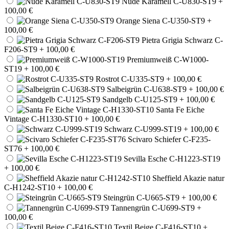
Nude Karamell C-U830-ST9
+
100,00 €
Orange Siena C-U350-ST9
+
100,00 €
Pietra Grigia Schwarz C-
F206-ST9
+ 100,00 €
Premiumweiß C-W1000-
ST19
+ 100,00 €
Rostrot C-U335-ST9
+ 100,00 €
Salbeigrün C-U638-ST9
+ 100,00 €
Sandgelb C-U125-ST9
+ 100,00 €
Santa Fe Eiche
Vintage C-H1330-ST10
+ 100,00 €
Schwarz C-U999-ST19
+ 100,00 €
Scivaro Schiefer C-F235-
ST76
+ 100,00 €
Sevilla Esche C-H1223-ST19
+ 100,00 €
Sheffield Akazie natur
C-H1242-ST10
+ 100,00 €
Steingrün C-U665-ST9
+ 100,00 €
Tannengrün C-U699-ST9
+
100,00 €
Textil Beige C-F416-ST10
+