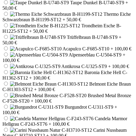
Taupe Dunkel B-U740-ST9
+
50,00 €
Thermo Eiche
Schwarzbraun B-H1199-ST12
+ 50,00 €
Trondheim Esche B-
H1225-ST12
+ 50,00 €
Trüffelbraun B-U748-ST9
+
50,00 €
Acapulco C-F685-ST10
+ 100,00 €
Alpenseeblau C-U504-ST9
+
100,00 €
Antikrosa C-U325-ST9
+ 100,00 €
Baronia Eiche Hell C-
H1362-ST12
+ 100,00 €
Belmont Eiche Braun
C-H1303-ST12
+ 100,00 €
Brushed Metal Bronze
C-F528-ST20
+ 100,00 €
Burgundrot C-U311-ST9
+
100,00 €
Candela Marmor
Hellgrau C-F243-ST76
+ 100,00 €
Carini Nussbaum
Natur C-H3710-ST12
+ 100,00 €