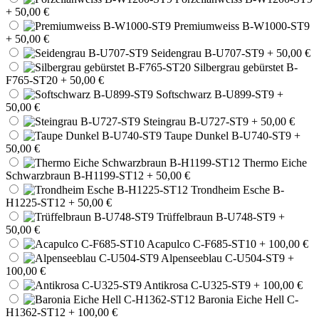
+ 50,00 €
Premiumweiss B-W1000-ST9
+ 50,00 €
Seidengrau B-U707-ST9
+ 50,00 €
Silbergrau gebürstet B-
F765-ST20
+ 50,00 €
Softschwarz B-U899-ST9
+
50,00 €
Steingrau B-U727-ST9
+ 50,00 €
Taupe Dunkel B-U740-ST9
+
50,00 €
Thermo Eiche
Schwarzbraun B-H1199-ST12
+ 50,00 €
Trondheim Esche B-
H1225-ST12
+ 50,00 €
Trüffelbraun B-U748-ST9
+
50,00 €
Acapulco C-F685-ST10
+ 100,00 €
Alpenseeblau C-U504-ST9
+
100,00 €
Antikrosa C-U325-ST9
+ 100,00 €
Baronia Eiche Hell C-
H1362-ST12
+ 100,00 €