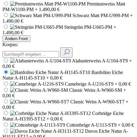
Premiumweiss Matt
PM-W1100-PM
+ 1.490,00 €
Schwarz Matt PM-U999-PM
+
1.490,00 €
Steingrün PM-U665-PM
+
1.490,00 €
Ändern
Front
Korpus:
Alabasterweiss A-U104-ST9
+
0,00 €
Bardolino Eiche
Natur A-H1145-ST10
+ 0,00 €
Camebeige A-U216-ST9
+ 0,00 €
Classic Weiss A-W960-SM
+
0,00 €
Classic Weiss A-W960-ST7
+
0,00 €
Corbridge Eiche
Natur A-H3395-ST12
+ 0,00 €
Cottonbeige A-U113-ST9
+ 0,00 €
Davos Eiche Natur A-
H3131-ST12
+ 0,00 €