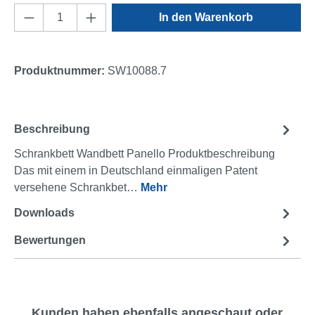
Produkt Anzahl: Gib den gewünschten Wert e
In den Warenkorb
Produktnummer:
SW10088.7
Beschreibung
Schrankbett Wandbett Panello Produktbeschreibung
Das mit einem in Deutschland einmaligen Patent
versehene Schrankbet…
Mehr
Downloads
2
Bewertungen
Produktgalerie überspringen
Kunden haben ebenfalls angeschaut oder