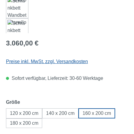
Regulärer Preis:
3.060,00 €
Preise inkl. MwSt. zzgl. Versandkosten
Sofort verfügbar, Lieferzeit: 30-60 Werktage
auswählen
Größe
120 x 200 cm
140 x 200 cm
160 x 200 cm
180 x 200 cm