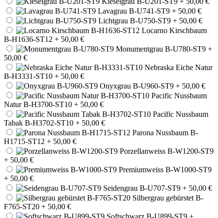
Kieselgrau B-U201-ST9
+ 50,00 €
Lavagrau B-U741-ST9
+ 50,00 €
Lichtgrau B-U750-ST9
+ 50,00 €
Locarno Kirschbaum
B-H1636-ST12
+ 50,00 €
Monumentgrau B-U780-ST9
+
50,00 €
Nebraska Eiche Natur
B-H3331-ST10
+ 50,00 €
Onyxgrau B-U960-ST9
+ 50,00 €
Pacific Nussbaum
Natur B-H3700-ST10
+ 50,00 €
Pacific Nussbaum
Tabak B-H3702-ST10
+ 50,00 €
Parona Nussbaum B-
H1715-ST12
+ 50,00 €
Porzellanweiss B-W1200-ST9
+ 50,00 €
Premiumweiss B-W1000-ST9
+ 50,00 €
Seidengrau B-U707-ST9
+ 50,00 €
Silbergrau gebürstet B-
F765-ST20
+ 50,00 €
Softschwarz B-U899-ST9
+