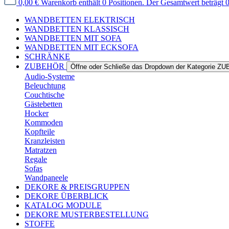
0,00 €
Warenkorb enthält 0 Positionen. Der Gesamtwert beträgt 0
WANDBETTEN ELEKTRISCH
WANDBETTEN KLASSISCH
WANDBETTEN MIT SOFA
WANDBETTEN MIT ECKSOFA
SCHRÄNKE
ZUBEHÖR
Öffne oder Schließe das Dropdown der Kategorie 
Audio-Systeme
Beleuchtung
Couchtische
Gästebetten
Hocker
Kommoden
Kopfteile
Kranzleisten
Matratzen
Regale
Sofas
Wandpaneele
DEKORE & PREISGRUPPEN
DEKORE ÜBERBLICK
KATALOG MODULE
DEKORE MUSTERBESTELLUNG
STOFFE