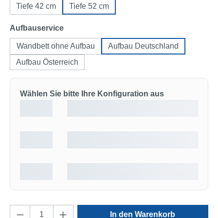
Tiefe 42 cm
Tiefe 52 cm
auswählen
Aufbauservice
Wandbett ohne Aufbau
Aufbau Deutschland
Aufbau Österreich
Wählen Sie bitte Ihre Konfiguration aus
Produkt Anzahl: Gib den gewünschten Wert e
In den Warenkorb