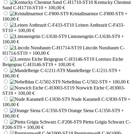
Kentucky Chestnut
Sand C-H1710-ST10
+ 100,00 €
Kristallmarmor C-F800-ST9
+
100,00 €
Leinen Anthrazit C-F433-
ST10
+ 100,00 €
Limonengrün C-U630-ST9
+
100,00 €
Lincoln Nussbaum C-
H1714-ST19
+ 100,00 €
Lorenzo Eiche
Beigegrau C-H3146-ST19
+ 100,00 €
Mandelbeige C-U211-ST9
+
100,00 €
Nebelblau C-U502-ST9
+ 100,00 €
Norwich Eiche C-H3003-
ST19
+ 100,00 €
Nude Karamell C-U830-ST9
+
100,00 €
Orange Siena C-U350-ST9
+
100,00 €
Pietra Grigia Schwarz C-
F206-ST9
+ 100,00 €
Premiumweiß C-W1000-