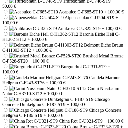
Trüffelbraun B-U748-ST9
+
50,00 €
Acapulco C-F685-ST10
+ 100,00 €
Alpenseeblau C-U504-ST9
+
100,00 €
Antikrosa C-U325-ST9
+ 100,00 €
Baronia Eiche Hell C-
H1362-ST12
+ 100,00 €
Belmont Eiche Braun
C-H1303-ST12
+ 100,00 €
Brushed Metal Bronze
C-F528-ST20
+ 100,00 €
Burgundrot C-U311-ST9
+
100,00 €
Candela Marmor
Hellgrau C-F243-ST76
+ 100,00 €
Carini Nussbaum
Natur C-H3710-ST12
+ 100,00 €
Chicago
Concrete Dunkelgrau C-F187-ST9
+ 100,00 €
Chicago Concrete
Hellgrau C-F186-ST9
+ 100,00 €
China Rot C-U321-ST9
+ 100,00 €
Cobra Bronze C-F323-ST20
+