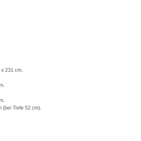
 x 231 cm.
m.
m.
 (bei Tiefe 52 cm).