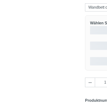
Wandbett 
Wählen Si
Produkt 
Produktnu