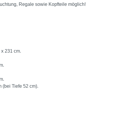
euchtung, Regale sowie Kopfteile möglich!
 x 231 cm.
m.
m.
 (bei Tiefe 52 cm).