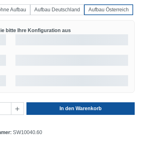
ohne Aufbau
Aufbau Deutschland
Aufbau Österreich
e bitte Ihre Konfiguration aus
Anzahl: Gib den gewünschten Wert ein oder
In den Warenkorb
mmer:
SW10040.60