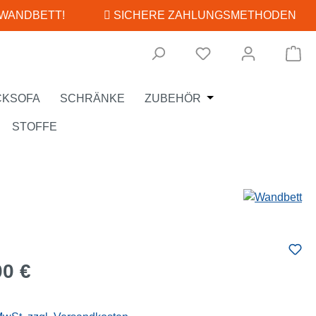
 WANDBETT!
SICHERE ZAHLUNGSMETHODEN
Wa
Öffne oder Schließe
CKSOFA
SCHRÄNKE
ZUBEHÖR
STOFFE
eis:
00 €