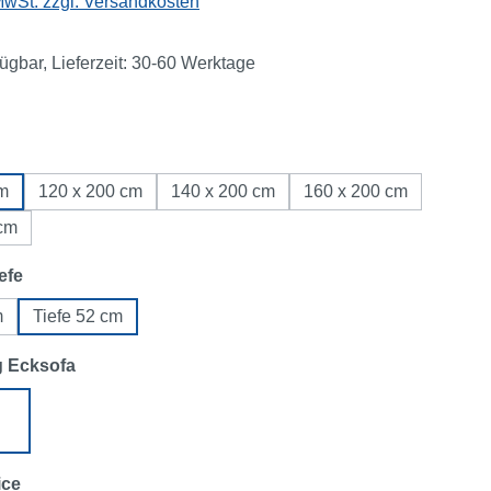
 MwSt. zzgl. Versandkosten
fügbar, Lieferzeit: 30-60 Werktage
ählen
cm
120 x 200 cm
140 x 200 cm
160 x 200 cm
 cm
auswählen
efe
m
Tiefe 52 cm
auswählen
g Ecksofa
links
Ecksofa rechts
auswählen
ice