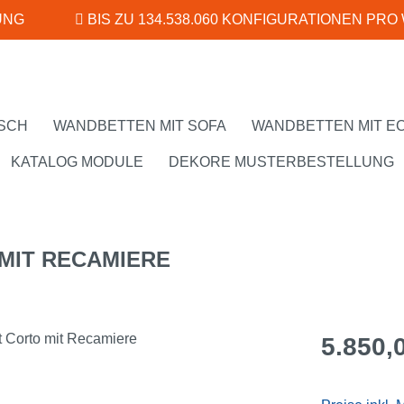
UNG
BIS ZU 134.538.060 KONFIGURATIONEN PRO
SCH
WANDBETTEN MIT SOFA
WANDBETTEN MIT E
KATALOG MODULE
DEKORE MUSTERBESTELLUNG
MIT RECAMIERE
Regulärer Pr
5.850,