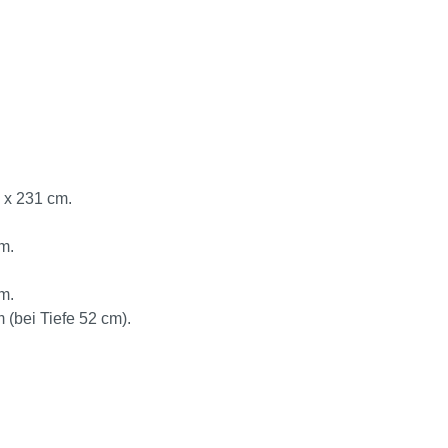
 x 231 cm.
m.
m.
 (bei Tiefe 52 cm).