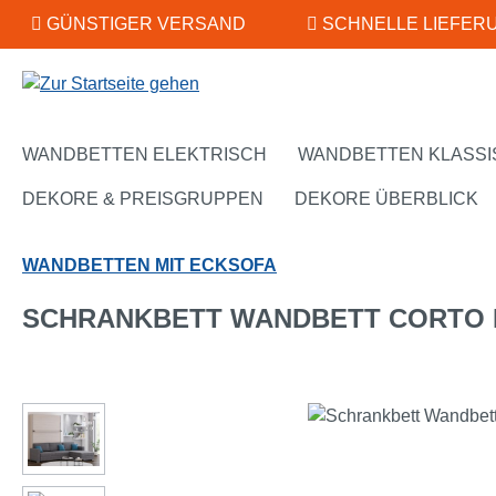
GÜNSTIGER VERSAND
SCHNELLE LIEFER
m Hauptinhalt springen
Zur Suche springen
Zur Hauptnavigation springen
WANDBETTEN ELEKTRISCH
WANDBETTEN KLASSI
DEKORE & PREISGRUPPEN
DEKORE ÜBERBLICK
WANDBETTEN MIT ECKSOFA
SCHRANKBETT WANDBETT CORTO 
Bildergalerie überspringen