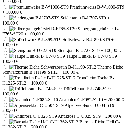
+ 100,00 €
Premiumweiss B-W1000-ST9
+ 100,00 €
Seidengrau B-U707-ST9
+
100,00 €
Silbergrau gebürstet B-
F765-ST20
+ 100,00 €
Softschwarz B-U899-ST9
+
100,00 €
Steingrau B-U727-ST9
+ 100,00 €
Taupe Dunkel B-U740-ST9
+
100,00 €
Thermo Eiche
Schwarzbraun B-H1199-ST12
+ 100,00 €
Trondheim Esche B-
H1225-ST12
+ 100,00 €
Trüffelbraun B-U748-ST9
+
100,00 €
Acapulco C-F685-ST10
+ 200,00 €
Alpenseeblau C-U504-ST9
+
200,00 €
Antikrosa C-U325-ST9
+ 200,00 €
Baronia Eiche Hell C-
H1362-ST12
+ 200,00 €