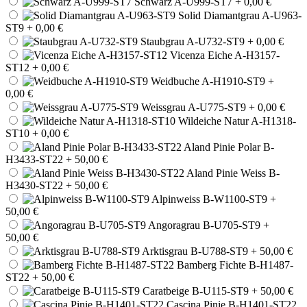
Schwarz A-U999-ST7
+ 0,00 €
Solid Diamantgrau A-U963-
ST9
+ 0,00 €
Staubgrau A-U732-ST9
+ 0,00 €
Vicenza Eiche A-H3157-
ST12
+ 0,00 €
Weidbuche A-H1910-ST9
+
0,00 €
Weissgrau A-U775-ST9
+ 0,00 €
Wildeiche Natur A-H1318-
ST10
+ 0,00 €
Aland Pinie Polar B-
H3433-ST22
+ 50,00 €
Aland Pinie Weiss B-
H3430-ST22
+ 50,00 €
Alpinweiss B-W1100-ST9
+
50,00 €
Angoragrau B-U705-ST9
+
50,00 €
Arktisgrau B-U788-ST9
+ 50,00 €
Bamberg Fichte B-H1487-
ST22
+ 50,00 €
Caratbeige B-U115-ST9
+ 50,00 €
Cascina Pinie B-H1401-ST22