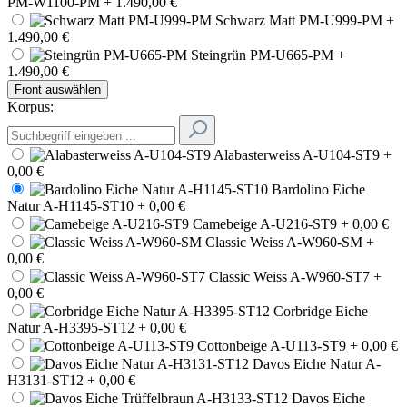
PM-W1100-PM
+ 1.490,00 €
Schwarz Matt PM-U999-PM
+
1.490,00 €
Steingrün PM-U665-PM
+
1.490,00 €
Front auswählen
Korpus:
Alabasterweiss A-U104-ST9
+
0,00 €
Bardolino Eiche
Natur A-H1145-ST10
+ 0,00 €
Camebeige A-U216-ST9
+ 0,00 €
Classic Weiss A-W960-SM
+
0,00 €
Classic Weiss A-W960-ST7
+
0,00 €
Corbridge Eiche
Natur A-H3395-ST12
+ 0,00 €
Cottonbeige A-U113-ST9
+ 0,00 €
Davos Eiche Natur A-
H3131-ST12
+ 0,00 €
Davos Eiche