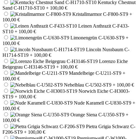
Kentucky Chestnut
Sand C-H1710-ST10
+ 100,00 €
Kristallmarmor C-F800-ST9
+
100,00 €
Leinen Anthrazit C-F433-
ST10
+ 100,00 €
Limonengrün C-U630-ST9
+
100,00 €
Lincoln Nussbaum C-
H1714-ST19
+ 100,00 €
Lorenzo Eiche
Beigegrau C-H3146-ST19
+ 100,00 €
Mandelbeige C-U211-ST9
+
100,00 €
Nebelblau C-U502-ST9
+ 100,00 €
Norwich Eiche C-H3003-
ST19
+ 100,00 €
Nude Karamell C-U830-ST9
+
100,00 €
Orange Siena C-U350-ST9
+
100,00 €
Pietra Grigia Schwarz C-
F206-ST9
+ 100,00 €
Premiumweiß C-W1000-