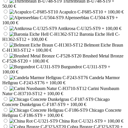
Trüffelbraun B-U748-ST9
+
50,00 €
Acapulco C-F685-ST10
+ 100,00 €
Alpenseeblau C-U504-ST9
+
100,00 €
Antikrosa C-U325-ST9
+ 100,00 €
Baronia Eiche Hell C-
H1362-ST12
+ 100,00 €
Belmont Eiche Braun
C-H1303-ST12
+ 100,00 €
Brushed Metal Bronze
C-F528-ST20
+ 100,00 €
Burgundrot C-U311-ST9
+
100,00 €
Candela Marmor
Hellgrau C-F243-ST76
+ 100,00 €
Carini Nussbaum
Natur C-H3710-ST12
+ 100,00 €
Chicago
Concrete Dunkelgrau C-F187-ST9
+ 100,00 €
Chicago Concrete
Hellgrau C-F186-ST9
+ 100,00 €
China Rot C-U321-ST9
+ 100,00 €
Cobra Bronze C-F323-ST20
+