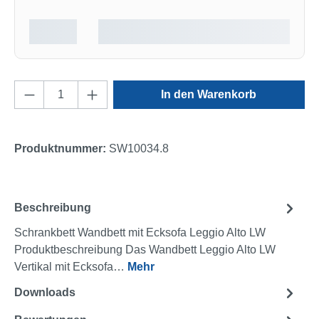
Produkt Anzahl: Gib den gewünschten Wert e
In den Warenkorb
Produktnummer:
SW10034.8
Beschreibung
Schrankbett Wandbett mit Ecksofa Leggio Alto LW
Produktbeschreibung Das Wandbett Leggio Alto LW
Vertikal mit Ecksofa…
Mehr
Downloads
2