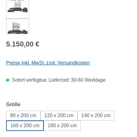
Regulärer Preis:
5.150,00 €
Preise inkl. MwSt. zzgl. Versandkosten
Sofort verfügbar, Lieferzeit: 30-60 Werktage
auswählen
Größe
90 x 200 cm
120 x 200 cm
140 x 200 cm
160 x 200 cm
180 x 200 cm