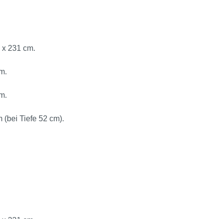
 x 231 cm.
m.
m.
 (bei Tiefe 52 cm).