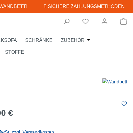
 WANDBETT!
SICHERE ZAHLUNGSMETHODEN
Wa
Öffne oder Schließe
CKSOFA
SCHRÄNKE
ZUBEHÖR
STOFFE
eis:
00 €
 MwSt. zzgl. Versandkosten