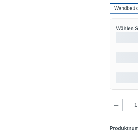
Wandbett 
Wählen Si
Produkt 
Produktnu