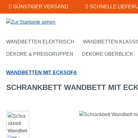
GÜNSTIGER VERSAND
SCHNELLE LIEFER
m Hauptinhalt springen
Zur Suche springen
Zur Hauptnavigation springen
WANDBETTEN ELEKTRISCH
WANDBETTEN KLASSI
DEKORE & PREISGRUPPEN
DEKORE ÜBERBLICK
WANDBETTEN MIT ECKSOFA
SCHRANKBETT WANDBETT MIT EC
Bildergalerie überspringen