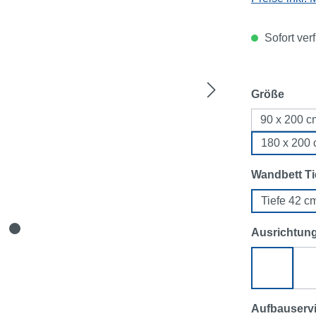
Sofort ver
ausw
Größe
90 x 200 c
180 x 200
Wandbett Ti
Tiefe 42 c
Ausrichtun
Ecksofa 
Aufbauserv