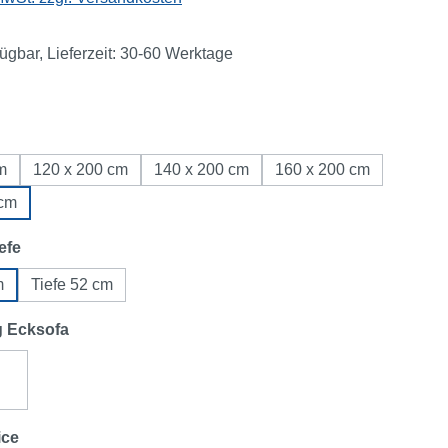
fügbar, Lieferzeit: 30-60 Werktage
ählen
m
120 x 200 cm
140 x 200 cm
160 x 200 cm
 cm
auswählen
efe
m
Tiefe 52 cm
auswählen
g Ecksofa
links
Ecksofa rechts
auswählen
ice