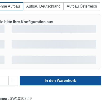
ohne Aufbau
Aufbau Deutschland
Aufbau Österreich
e bitte Ihre Konfiguration aus
Anzahl: Gib den gewünschten Wert ein oder
In den Warenkorb
mmer:
SW10102.59