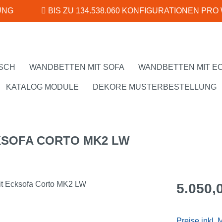
UNG
BIS ZU 134.538.060 KONFIGURATIONEN PRO
SCH
WANDBETTEN MIT SOFA
WANDBETTEN MIT E
KATALOG MODULE
DEKORE MUSTERBESTELLUNG
KSOFA CORTO MK2 LW
Regulärer Pr
5.050,
Preise inkl.