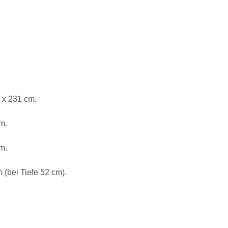
 x 231 cm.
m.
m.
 (bei Tiefe 52 cm).