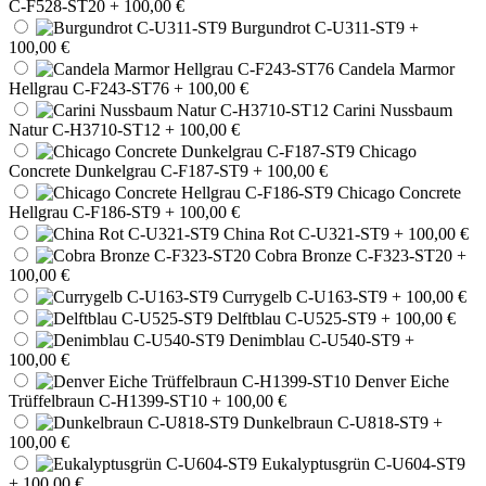
C-F528-ST20
+ 100,00 €
Burgundrot C-U311-ST9
+
100,00 €
Candela Marmor
Hellgrau C-F243-ST76
+ 100,00 €
Carini Nussbaum
Natur C-H3710-ST12
+ 100,00 €
Chicago
Concrete Dunkelgrau C-F187-ST9
+ 100,00 €
Chicago Concrete
Hellgrau C-F186-ST9
+ 100,00 €
China Rot C-U321-ST9
+ 100,00 €
Cobra Bronze C-F323-ST20
+
100,00 €
Currygelb C-U163-ST9
+ 100,00 €
Delftblau C-U525-ST9
+ 100,00 €
Denimblau C-U540-ST9
+
100,00 €
Denver Eiche
Trüffelbraun C-H1399-ST10
+ 100,00 €
Dunkelbraun C-U818-ST9
+
100,00 €
Eukalyptusgrün C-U604-ST9
+ 100,00 €