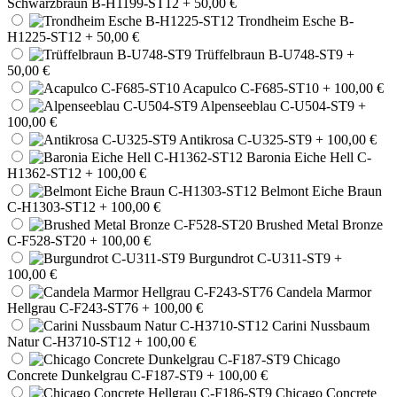
Schwarzbraun B-H1199-ST12
+ 50,00 €
Trondheim Esche B-
H1225-ST12
+ 50,00 €
Trüffelbraun B-U748-ST9
+
50,00 €
Acapulco C-F685-ST10
+ 100,00 €
Alpenseeblau C-U504-ST9
+
100,00 €
Antikrosa C-U325-ST9
+ 100,00 €
Baronia Eiche Hell C-
H1362-ST12
+ 100,00 €
Belmont Eiche Braun
C-H1303-ST12
+ 100,00 €
Brushed Metal Bronze
C-F528-ST20
+ 100,00 €
Burgundrot C-U311-ST9
+
100,00 €
Candela Marmor
Hellgrau C-F243-ST76
+ 100,00 €
Carini Nussbaum
Natur C-H3710-ST12
+ 100,00 €
Chicago
Concrete Dunkelgrau C-F187-ST9
+ 100,00 €
Chicago Concrete